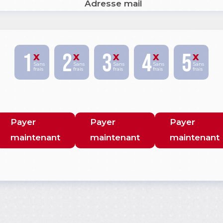
Adresse mail
1
2
3
4
5
x
x
x
x
x
Sans
Sans
Sans
Sans
Sans
frais
frais
frais
frais
frais
Payer
Payer
Payer
maintenant
maintenant
maintenant