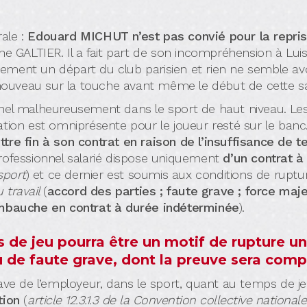
ale :
Edouard MICHUT n’est pas convié pour la repris
ophe GALTIER. Il a fait part de son incompréhension à Lu
eusement un départ du club parisien et rien ne semble a
e nouveau sur la touche avant même le début de cette 
nel malheureusement dans le sport de haut niveau. Les 
stration est omniprésente pour le joueur resté sur le ban
tre fin à son contrat en raison de l’insuffisance de 
rofessionnel salarié dispose uniquement
d’un contrat 
sport
) et ce dernier est soumis aux conditions de rup
 travail
(
accord des parties ; faute grave ; force maj
embauche en contrat à durée indéterminée
).
s de jeu pourra être un motif de rupture 
u de faute grave, dont la preuve sera comp
ave de l’employeur, dans le sport, quant au temps de jeu
tion
(
article 12.3.1.3 de la Convention collective national