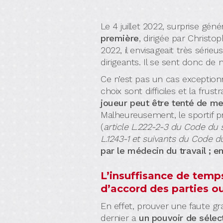
Le 4 juillet 2022, surprise génér
première
, dirigée par Christ
2022, il envisageait très séri
dirigeants. Il se sent donc d
Ce n’est pas un cas exception
choix sont difficiles et la fru
joueur peut être tenté de met
Malheureusement, le sportif p
(
article L.222-2-3 du Code du 
L.1243-1 et suivants du Code du
par le médecin du travail ; 
L’insuffisance de temp
d’accord des parties o
En effet, prouver une faute gr
dernier a
un pouvoir de sélec