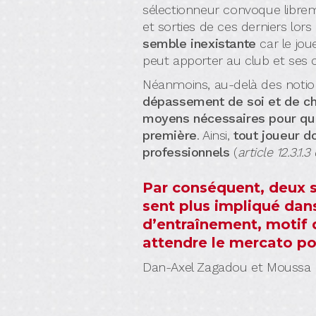
sélectionneur convoque libreme
et sorties de ces derniers lor
semble inexistante
car le jou
peut apporter au club et ses c
Néanmoins, au-delà des notio
dépassement de soi et de ch
moyens nécessaires pour que 
première
. Ainsi,
tout joueur d
professionnels
(
article 12.3.1
Par conséquent, deux s
sent plus impliqué dan
d’entraînement, motif 
attendre le mercato po
Dan-Axel Zagadou et Moussa Dia