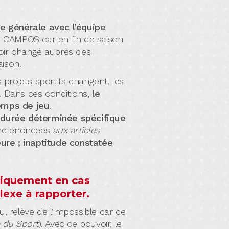
e générale avec l’équipe
is CAMPOS car en fin de saison
voir changé auprès des
saison.
projets sportifs changent, les
c. Dans ces conditions,
le
temps de jeu
.
à durée déterminée spécifique
ture énoncées
aux articles
eure ; inaptitude constatée
uniquement en cas
lexe à rapporter.
, relève de l’impossible car ce
e du Sport
). Avec ce pouvoir, le