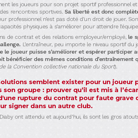
nt les joueurs pour son projet sportif professionnel e
s des rencontres sportives.
Sa liberté est donc complèt
eur professionnel n’est pas doté d’un droit de jouer. Son
apacités physiques à s’améliorer pour atteindre l’équip
ns de contrat et des relations employeur/employé,
le 
allenge.
L’entraîneur, peu importe le niveau sportif du 
le joueur puisse s’améliorer et espérer participer a
oit bénéficier des mêmes conditions d’entraînement q
.3 de la Convention collective nationale du Sport
).
olutions semblent exister pour un joueur p
s son groupe : prouver qu’il est mis à l’é
d'une rupture du contrat pour faute grave 
ur signer dans un autre club.
by ont attendu et aujourd’hui, ils sont les gros atouts