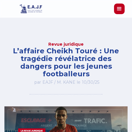
Revue juridique
L’affaire Cheikh Touré : Une
tragédie révélatrice des
dangers pour les jeunes
footballeurs
par
EAJF / M. KANE
le
10/30/25