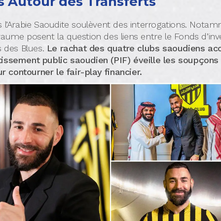
s Autour des Transferts
 l’Arabie Saoudite soulèvent des interrogations. Notam
yaume posent la question des liens entre le Fonds d’in
s des Blues.
Le rachat des quatre clubs saoudiens acc
tissement public saoudien (PIF) éveille les soupçons
contourner le fair-play financier.