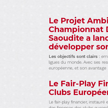
Le Projet Ambi
Championnat D
Saoudite a lan
développer son
Les objectifs sont clairs
: em
ligues du monde. Avec ses ress
européenne, et son avantage ré
Le Fair-Play Fi
Clubs Europée
Le fair-play financier, instauré
des finances des clubs europé