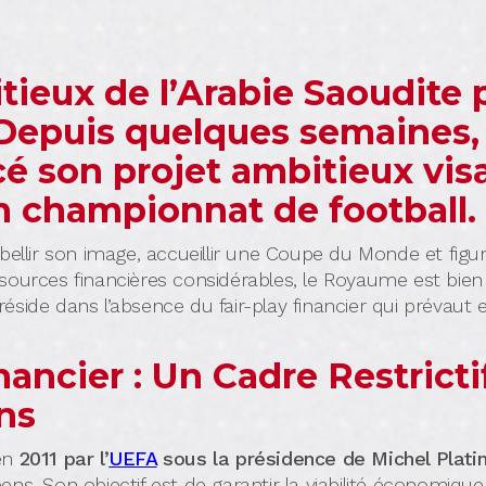
tieux de l’Arabie Saoudite 
epuis quelques semaines, 
cé son projet ambitieux vis
 championnat de football.
bellir son image, accueillir une Coupe du Monde et figur
ources financières considérables, le Royaume est bien 
side dans l’absence du fair-play financier qui prévaut 
nancier : Un Cadre Restricti
ns
 en
2011 par l’
UEFA
sous la présidence de Michel Platin
ens. Son objectif est de garantir la viabilité économiq