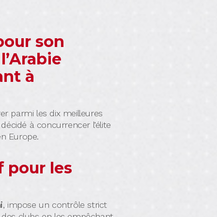
pour son
l’Arabie
ant à
er parmi les dix meilleures
décidé à concurrencer l’élite
en Europe.
f pour les
i
, impose un contrôle strict
ue des clubs en les empêchant