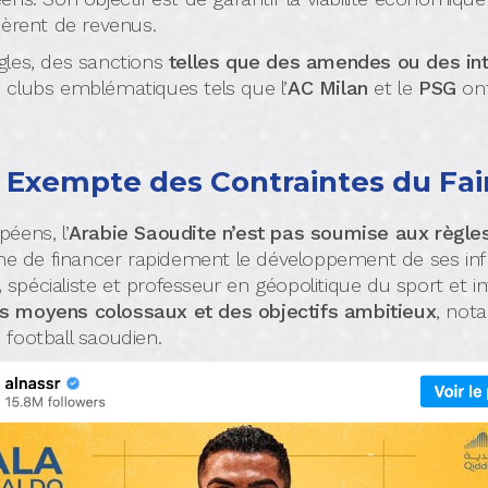
nèrent de revenus.
gles, des sanctions
telles que des amendes ou des int
s clubs emblématiques tels que l’
AC Milan
et le
PSG
ont
, Exempte des Contraintes du Fair
éens, l’
Arabie Saoudite n’est pas soumise aux règles 
de financer rapidement le développement de ses infras
,
spécialiste et professeur en géopolitique du sport et in
s moyens colossaux et des objectifs ambitieux
, not
football saoudien.