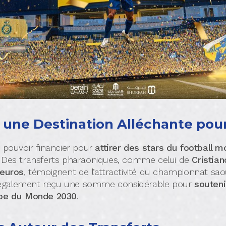
, une Destination Alléchante pour
 pouvoir financier pour
attirer des stars du football mo
. Des transferts pharaoniques, comme celui de
Cristia
’euros
, témoignent de l’attractivité du championnat sao
 également reçu une somme considérable pour
souteni
oupe du Monde 2030
.