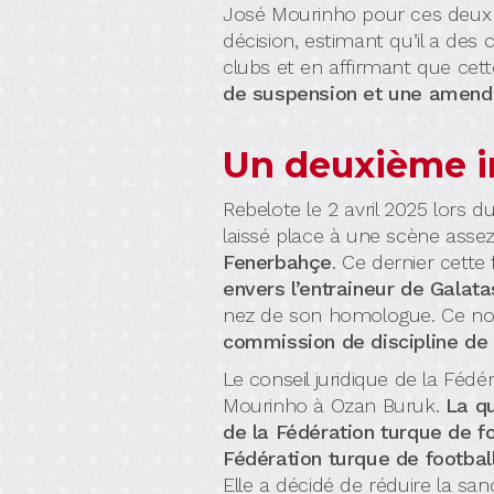
José Mourinho pour ces deux 
décision, estimant qu’il a de
clubs et en affirmant que cett
de suspension et une amend
Un deuxième i
Rebelote le 2 avril 2025 lors 
laissé place à une scène as
Fenerbahçe
. Ce dernier cette
envers l’entraineur de Galat
nez de son homologue. Ce nouv
commission de discipline de l
Le conseil juridique de la Féde
Mourinho à Ozan Buruk.
La qu
de la Fédération turque de f
Fédération turque de footb
Elle a décidé de réduire la s