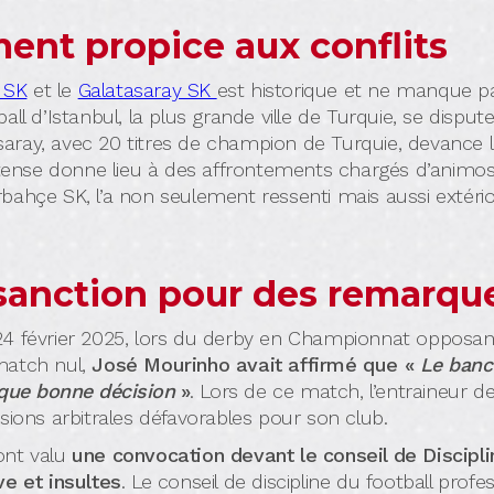
ent propice aux conflits
 SK
et le
Galatasaray SK
est historique et ne manque pa
ll d’Istanbul, la plus grande ville de Turquie, se disputen
tasaray, avec 20 titres de champion de Turquie, devance 
ntense donne lieu à des affrontements chargés d’animosi
hçe SK, l’a non seulement ressenti mais aussi extériori
sanction pour des remarque
 le 24 février 2025, lors du derby en Championnat oppos
match nul,
José Mourinho avait affirmé que «
Le banc 
ue bonne décision
»
. Lors de ce match, l’entraineur de
isions arbitrales défavorables pour son club.
ont valu
une convocation devant le conseil de Discipli
ve et insultes
. Le conseil de discipline du football pro