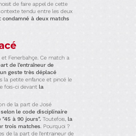
hoisit de faire appel de cette
 contexte tendu entre les deux
nt condamné à deux matchs
acé
y et Fenerbahçe. Ce match a
art de l’entraîneur de
un geste très déplacé
ns la petite enfance et pincé le
e fois-ci devant
la
ion de la part de José
 selon le code disciplinaire
 "45 à 90 jours".
Toutefois,
la
ur trois matches
. Pourquoi ?
́es de la part de l’entraineur de