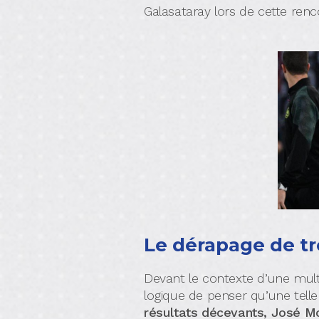
Galasataray lors de cette renc
Le dérapage de tr
Devant le contexte d’une multip
logique de penser qu’une telle
résultats décevants, José