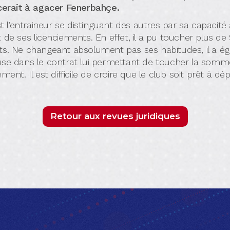
rait à agacer Fenerbahçe.
t l’entraineur se distinguant des autres par sa capacité
ses licenciements. En effet, il a pu toucher plus de 9
s. Ne changeant absolument pas ses habitudes, il a ég
ause dans le contrat lui permettant de toucher la somme
ent. Il est difficile de croire que le club soit prêt à 
Retour aux revues juridiques