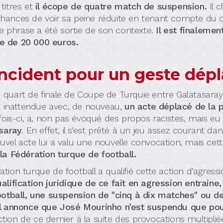
titres et
il écope de quatre match de suspension.
Il c
s chances de voir sa peine réduite en tenant compte du
e phrase a été sortie de son contexte.
Il est finaleme
e de 20 000 euros.
ncident pour un geste dépl
du quart de finale de Coupe de Turquie entre Galatasara
sez inattendue avec, de nouveau,
un acte déplacé de la p
 fois-ci, a, non pas évoqué des propos racistes, mais eu
asaray
. En effet, il s’est prêté à un jeu assez courant da
el acte lui a valu une nouvelle convocation, mais cett
a Fédération turque de football.
́ration turque de football a qualifié cette action d’agress
alification juridique de ce fait en agression entraine,
ootball, une suspension de "cinq à dix matches" ou de
all annonce que José Mourinho n’est suspendu que po
anction de ce dernier à la suite des provocations multiplie