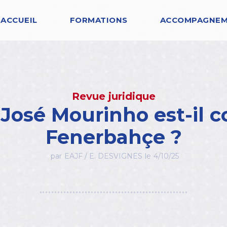
ACCUEIL
FORMATIONS
ACCOMPAGNE
Revue juridique
 José Mourinho est-il
Fenerbahçe ?
par
EAJF / E. DESVIGNES
le
4/10/25